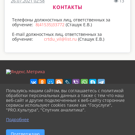
26.07.2021 02:58
13
КОНТАКТЫ
Телефоны должностных лиц, ответственных за
обучение:
8(41535)33772
(Сташук Е.В.)
E-mail должностных лиц, ответственных за
обучение:
crtdu_vil@list.ru
(Сташук Е.В.)
Пользуясь нашим сайтом, вы соглашаетесь с политикой
обработки персональных данных а также с тем что наш
веб-сайт и другие подключенные к веб-сайту сторонние
2026 г. vilcrtdu.webo-web.ru
сервисы используют cookies такие как "Госуслуги",
Вход
"PRO.Культура", "Спутник аналитика".
Карта сайта
^
Политика обработки персональных данных
Подробнее
Сделано на KubCMS
Разработка и поддержка
Подтверждаю